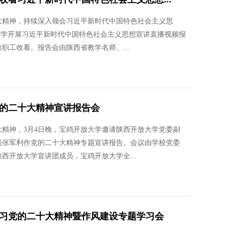
大精神，持续深入领会习近平新时代中国特色社会主义思
放大学开展习近平新时代中国特色社会主义思想宣讲直播视频报
职工收看。报告会由陕西省教学名师、...
的二十大精神宣讲报告会
精神，3月4日晚，宝鸡开放大学邀请陕西开放大学党委副
员张军利作党的二十大精神专题宣讲报告。会议由学校党委
西开放大学宣讲团成员，宝鸡开放大学全...
习党的二十大精神暨作风建设专题学习会