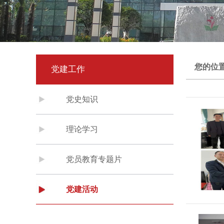
您的位
党建工作
党史知识
理论学习
党员教育专题片
党建活动