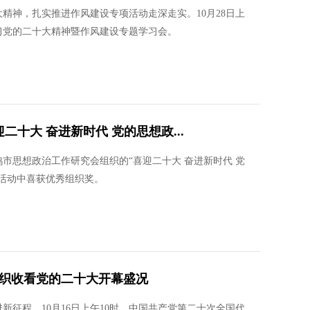
精神，扎实推进作风建设专项活动走深走实。10月28日上
习党的二十大精神暨作风建设专题学习会。
二十大 奋进新时代 党的思想政...
市思想政治工作研究会组织的“喜迎二十大 奋进新时代 党
活动中喜获优秀组织奖。
织收看党的二十大开幕盛况
新征程。10月16日上午10时，中国共产党第二十次全国代