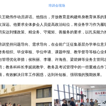
培训会现场
长王晓伟作动员讲话。他指出，开放教育是构建终身教育体系的
义深远。他要求全体参会人员提高政治站位，将业务学习作为履
切实达到懂政策、精业务、守规矩、善服务的要求，以扎实能力
培训坚持问题导向、需求导向，在会前广泛征集基层办学单位意
考务组织、毕业审核、学位申请、课题申报、教学督导等核心业
与管理优化举措；侯秋丽、李珊、许海燕、梁碧婵等业务主管同
切；教务科科长李妮就教学、教务及考试管理中的一些重难点作
强，有效解决日常工作困惑，达到补短板、强弱项的预期效果。