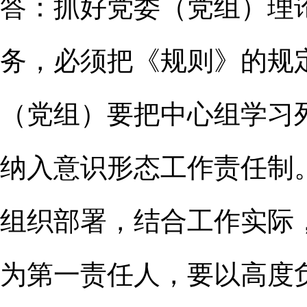
答：抓好党委（党组）理
务，必须把《规则》的规
（党组）要把中心组学习
纳入意识形态工作责任制
组织部署，结合工作实际
为第一责任人，要以高度