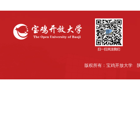
版权所有：宝鸡开放大学
陕