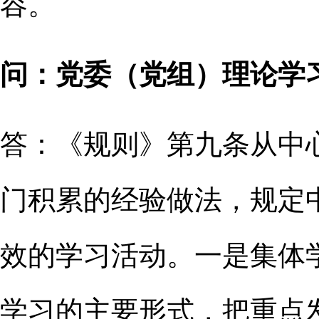
容。
问：党委（党组）理论学
答：《规则》第九条从中
门积累的经验做法，规定
效的学习活动。一是集体
学习的主要形式，把重点