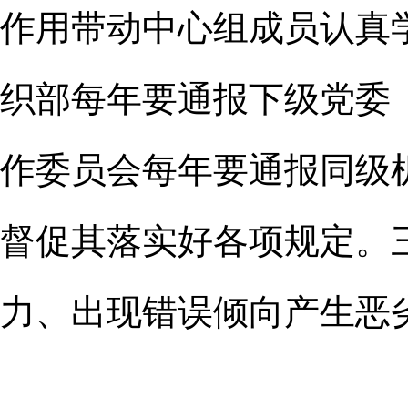
作用带动中心组成员认真
织部每年要通报下级党委
作委员会每年要通报同级
督促其落实好各项规定。
力、出现错误倾向产生恶