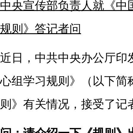
中央宣传部负责人就《中
规则》答记者问
近日，中共中央办公厅印
心组学习规则》（以下简
则》有关情况，接受了记