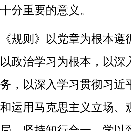
十分重要的意义。
《规则》以党章为根本遵
以政治学习为根本，以深
务，以深入学习贯彻习近
和运用马克思主义立场、
局，坚持知行合一、学以