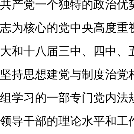
共产党一个独特的政治优
志为核心的党中央高度重
大和十八届三中、四中、
坚持思想建党与制度治党
组学习的一部专门党内法
领导干部的理论水平和工