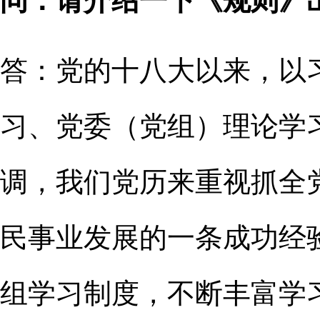
问：请介绍一下《规则》
答：党的十八大以来，以
习、党委（党组）理论学
调，我们党历来重视抓全
民事业发展的一条成功经
组学习制度，不断丰富学